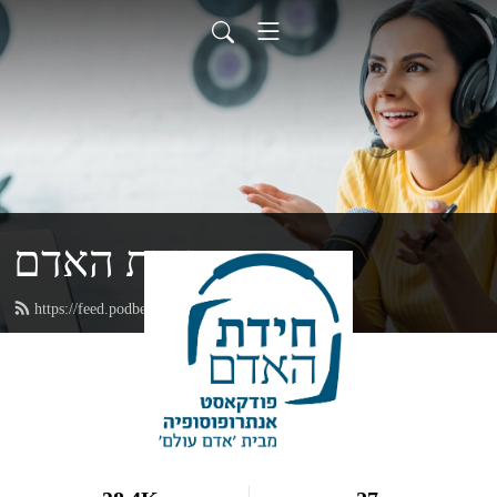
חידת האדם
https://feed.podbean.com/adamolam/feed.xml