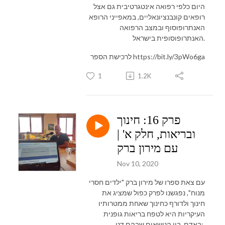
היום כלפי רפואה אינטגרטיבית גם אצל
רופאים קונבנציונאליים, במאפייני הרופא
האנתרופוסוף ובמצב הרפואה
האנתרופוסופית בישראל.
לרכישת הספר https://bit.ly/3pWo6ga
1
1.2K
פרק 16: חינוך
ובריאות, חלק א' |
עם מירון ברק
Nov 10, 2020
עם צאת ספרו של מירון ברק "ילדים חסרי
מנוח", נפגשנו לפרק כפול שמציג את
חינוך ולדורף כחינוך שאחת ממטרותיו
העיקריות היא לטפח בריאות גופנית
באדם. בין הנושאים שבהם דנו: