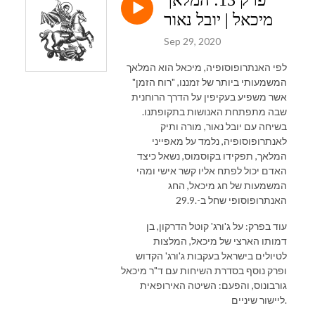
מיכאל | יובל נאור
Sep 29, 2020
לפי האנתרופוסופיה, מיכאל הוא המלאך
המשמעותי ביותר של זמננו, "רוח הזמן"
אשר משפיע בעקיפין על הדרך הרוחנית
שבה מתפתחת האנושות בתקופתנו.
בשיחה עם יובל נאור, מורה ותיק
לאנתרופוסופיה, נלמד על מאפייני
המלאך, תפקידו בקוסמוס, נשאל כיצד
האדם יכול לפתח אליו קשר אישי ומהי
המשמעות של חג מיכאל, החג
האנתרופוסופי שחל ב-.29.9
עוד בפרק: על ג'ורג' קוטל הדרקון, בן
דמותו הארצי של מיכאל, המלצות
לטיולים בישראל בעקבות ג'ורג' הקדוש
ופרק נוסף בסדרת השיחות עם ד"ר מיכאל
גורבונוס, והפעם: השיטה האירופאית
ליישור שיניים.