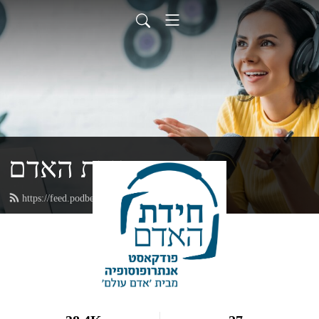
חידת האדם
https://feed.podbean.com/adamolam/feed.xml