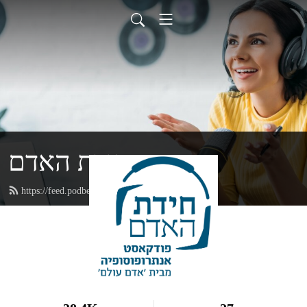
חידת האדם
https://feed.podbean.com/adamolam/feed.xml