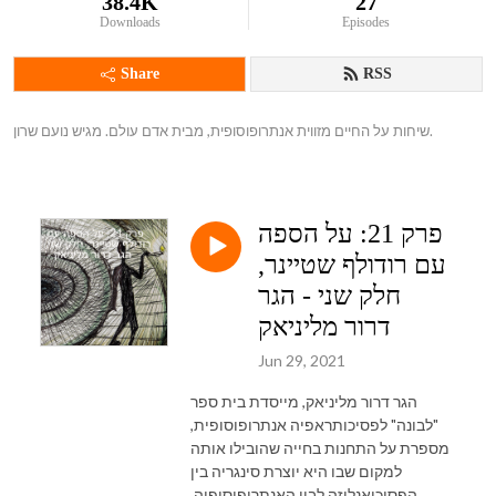
38.4K
27
Downloads
Episodes
Share
RSS
שיחות על החיים מזווית אנתרופוסופית, מבית אדם עולם. מגיש נועם שרון.
פרק 21: על הספה
עם רודולף שטיינר,
חלק שני - הגר
דרור מליניאק
Jun 29, 2021
הגר דרור מליניאק, מייסדת בית ספר
"לבונה" לפסיכותראפיה אנתרופוסופית,
מספרת על התחנות בחייה שהובילו אותה
למקום שבו היא יוצרת סינגריה בין
הפסיכואנליזה לבין האנתרופוסופיה.