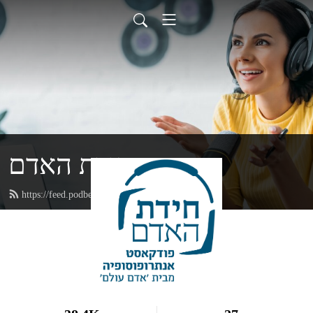
חידת האדם
https://feed.podbean.com/adamolam/feed.xml