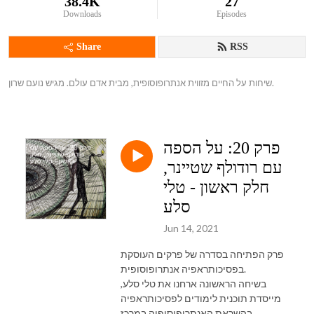
38.4K
27
Downloads
Episodes
Share
RSS
שיחות על החיים מזווית אנתרופוסופית, מבית אדם עולם. מגיש נועם שרון.
פרק 20: על הספה
עם רודולף שטיינר,
חלק ראשון - טלי
סלע
Jun 14, 2021
פרק הפתיחה בסדרה של פרקים העוסקת
בפסיכותראפיה אנתרופוסופית.
בשיחה הראשונה ארחנו את טלי סלע,
מייסדת תוכנית לימודים לפסיכותראפיה
בהשראת האנתרופוסופיה במרכז